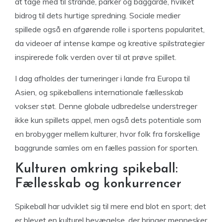
at tage med til strande, parker og baggårde, hvilket
bidrog til dets hurtige spredning. Sociale medier
spillede også en afgørende rolle i sportens popularitet,
da videoer af intense kampe og kreative spilstrategier
inspirerede folk verden over til at prøve spillet.
I dag afholdes der turneringer i lande fra Europa til
Asien, og spikeballens internationale fællesskab
vokser støt. Denne globale udbredelse understreger
ikke kun spillets appel, men også dets potentiale som
en brobygger mellem kulturer, hvor folk fra forskellige
baggrunde samles om en fælles passion for sporten.
Kulturen omkring spikeball:
Fællesskab og konkurrencer
Spikeball har udviklet sig til mere end blot en sport; det
er blevet en kulturel bevægelse, der bringer mennesker