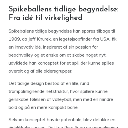
Spikeballens tidlige begyndelse:
Fra idé til virkelighed
Spikeballens tidlige begyndelse kan spores tilbage til
1989, da Jeff Knurek, en legetøjsopfinder fra USA, fik
en innovativ idé. Inspireret af sin passion for
beachvolley og et ønske om at skabe noget nyt,
udviklede han konceptet for et spil, der kunne spilles
overalt og af alle aldersgrupper.
Det tidlige design bestod af en lille, rund
trampolinlignende netstruktur, hvor spillere kunne
genskabe følelsen af volleyball, men med en mindre
bold og på en mere kompakt bane.
Selvom konceptet havde potentiale, blev det ikke en
øjeblikkelig succes. Det tog flere år og en genoplivning