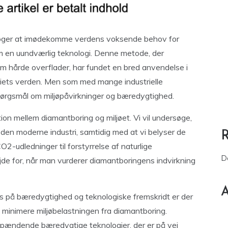
 søger at imødekomme verdens voksende behov for
om en uundværlig teknologi. Denne metode, der
m hårde overflader, har fundet en bred anvendelse i
geriets verden. Men som med mange industrielle
pørgsmål om miljøpåvirkninger og bæredygtighed.
ion mellem diamantboring og miljøet. Vi vil undersøge,
 i den moderne industri, samtidig med at vi belyser de
2-udledninger til forstyrrelse af naturlige
D
de for, når man vurderer diamantboringens indvirkning
A
s på bæredygtighed og teknologiske fremskridt er der
t minimere miljøbelastningen fra diamantboring.
spændende bæredygtige teknologier, der er på vej