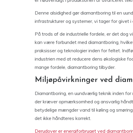
er nødvendigt i produktionen af avanceret tek
Denne alsidighed gør diamantboring til en uund
infrastrukturer og systemer, vi tager for givet
På trods af de industrielle fordele, er det dog
kan være forbundet med diamantboring, hvilket 
praksisser og teknologier inden for feltet. Ind
industrien med at reducere dens økologiske fo
mange fordele, diamantboring tilbyder.
Miljøpåvirkninger ved dia
Diamantboring, en uundværlig teknik inden for 
der kræver opmærksomhed og ansvarlig håndte
betydelige mængder vand til køling og smøring, h
det ikke håndteres korrekt.
Derudover er energiforbruget ved diamantborin