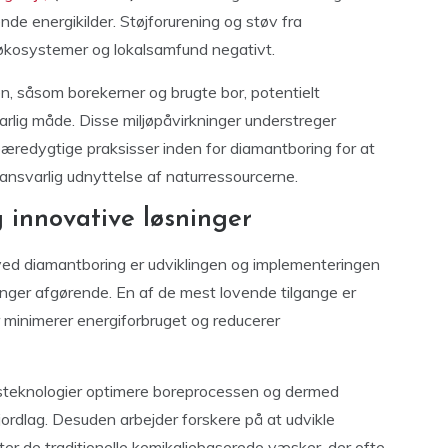
de energikilder. Støjforurening og støv fra
 økosystemer og lokalsamfund negativt.
n, såsom borekerner og brugte bor, potentielt
arlig måde. Disse miljøpåvirkninger understreger
æredygtige praksisser inden for diamantboring for at
ansvarlig udnyttelse af naturressourcerne.
 innovative løsninger
ved diamantboring er udviklingen og implementeringen
inger afgørende. En af de mest lovende tilgange er
 minimerer energiforbruget og reducerer
gsteknologier optimere boreprocessen og dermed
jordlag. Desuden arbejder forskere på at udvikle
er de traditionelle kemikaliebaserede væsker, der ofte