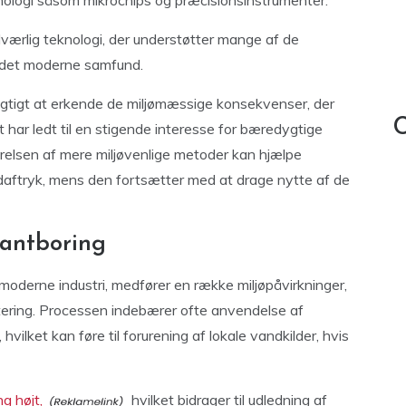
nologi såsom mikrochips og præcisionsinstrumenter.
værlig teknologi, der understøtter mange af de
 i det moderne samfund.
 vigtigt at erkende de miljømæssige konsekvenser, der
C
har ledt til en stigende interesse for bæredygtige
førelsen af mere miljøvenlige metoder kan hjælpe
daftryk, mens den fortsætter med at drage nytte af de
mantboring
moderne industri, medfører en række miljøpåvirkninger,
ring. Processen indebærer ofte anvendelse af
vilket kan føre til forurening af lokale vandkilder, hvis
g højt,
hvilket bidrager til udledning af