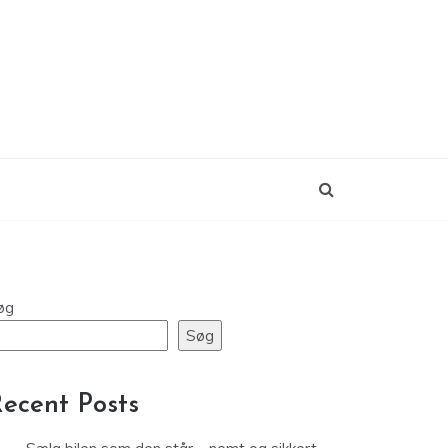
øg
Søg
ecent Posts