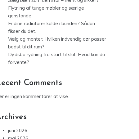
Sælg bilen som den står – nemt og sikkert
Flytning af tunge møbler og særlige
genstande
Er dine radiatorer kolde i bunden? Sådan
fikser du det.
Vælg og monter: Hvilken indvendig dør passer
bedst til dit rum?
Dødsbo rydning fra start til slut: Hvad kan du
forvente?
Recent Comments
er er ingen kommentarer at vise.
rchives
juni 2026
maj 2026