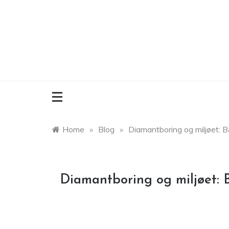
Skip
to
content
Home
»
Blog
»
Diamantboring og miljøet: 
Diamantboring og miljøet: