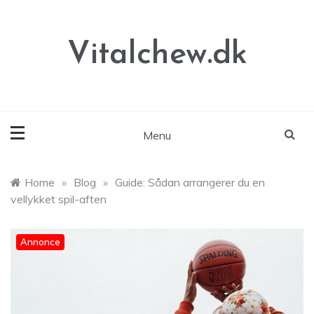
Skip
to
content
Vitalchew.dk
Menu
Home
»
Blog
»
Guide: Sådan arrangerer du en
vellykket spil-aften
Annonce