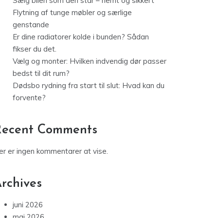
Sælg bilen som den står – nemt og sikkert
Flytning af tunge møbler og særlige
genstande
Er dine radiatorer kolde i bunden? Sådan
fikser du det.
Vælg og monter: Hvilken indvendig dør passer
bedst til dit rum?
Dødsbo rydning fra start til slut: Hvad kan du
forvente?
Recent Comments
er er ingen kommentarer at vise.
rchives
juni 2026
maj 2026