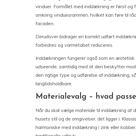
vinduer. Formålet med inddækning er først og f
omkring vinduesrammen, hvilket kan føre til r
facaden.
Derudover bidrager en korrekt udført inddæknin
forbedres og varmetabet reduceres.
Inddækningen fungerer også som en æstetisk af
udseende, samtidig med at den beskytter mod sl
den rigtige type og udførelse af inddækning, s
langtidsholdbare.
Materialevalg – hvad passer
Når du skal vælge materiale til inddækning af di
husets stil og de omgivelser, det ligger i. Kla
harmoniske med inddækning i zink eller kobber,
traditionelle udtryk.