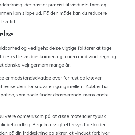
inddækning, der passer præcist til vinduets form og
 varmen kan slippe ud. På den måde kan du reducere
levetid.
else
oldbarhed og vedligeholdelse vigtige faktorer at tage
at beskytte vindueskarmen og muren mod vind, regn og
det danske vejr gennem mange år.
ge er modstandsdygtige over for rust og kræver
 at rense dem for snavs en gang imellem. Kobber har
en patina, som nogle finder charmerende, mens andre
l du være opmærksom på, at disse materialer typisk
 oliebehandling. Regelmæssigt eftersyn for skader,
den på din inddækning og sikrer, at vinduet forbliver