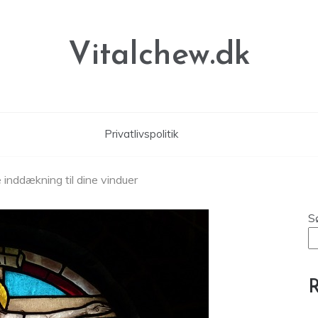
Vitalchew.dk
Privatlivspolitik
 inddækning til dine vinduer
S
R