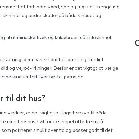
remmest at forhindre vand, sne og fugt i at trænge ind
åd, skimmel og andre skader på både vinduet og
g til at mindske træk og kuldebroer, så indeklimaet
C
slutning, der giver vinduet et pænt og færdigt
id og vejrpåvirkninger. Derfor er det vigtigt at vælge
å dine vinduer forbliver tætte, pæne og
 til dit hus?
ne vinduer, er det vigtigt at tage hensyn til både
ssiske murstenshuse vil for eksempel ofte fremstå
 som patinerer smukt over tid og passer godt til det