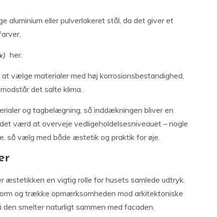
aluminium eller pulverlakeret stål, da det giver et
arver.
her.
 at vælge materialer med høj korrosionsbestandighed,
e modstår det salte klima.
erialer og tagbelægning, så inddækningen bliver en
er det værd at overveje vedligeholdelsesniveauet – nogle
, så vælg med både æstetik og praktik for øje.
er
er æstetikken en vigtig rolle for husets samlede udtryk.
form og trække opmærksomheden mod arkitektoniske
 så den smelter naturligt sammen med facaden.