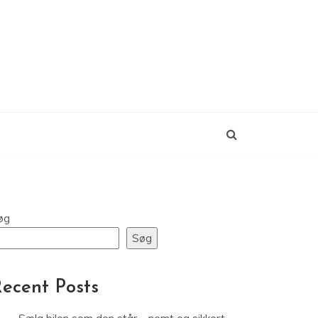
øg
Søg
ecent Posts