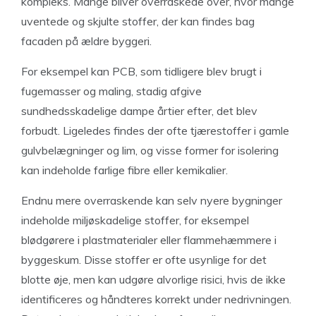
kompleks. Mange bliver overraskede over, hvor mange
uventede og skjulte stoffer, der kan findes bag
facaden på ældre byggeri.
For eksempel kan PCB, som tidligere blev brugt i
fugemasser og maling, stadig afgive
sundhedsskadelige dampe årtier efter, det blev
forbudt. Ligeledes findes der ofte tjærestoffer i gamle
gulvbelægninger og lim, og visse former for isolering
kan indeholde farlige fibre eller kemikalier.
Endnu mere overraskende kan selv nyere bygninger
indeholde miljøskadelige stoffer, for eksempel
blødgørere i plastmaterialer eller flammehæmmere i
byggeskum. Disse stoffer er ofte usynlige for det
blotte øje, men kan udgøre alvorlige risici, hvis de ikke
identificeres og håndteres korrekt under nedrivningen.