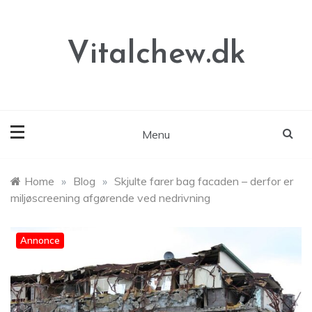
Skip
to
content
Vitalchew.dk
Menu
Home
»
Blog
»
Skjulte farer bag facaden – derfor er
miljøscreening afgørende ved nedrivning
Annonce