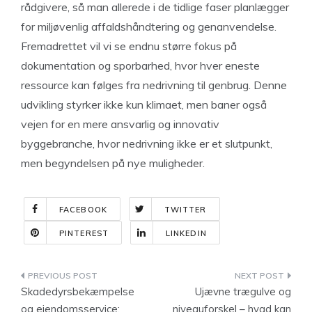
rådgivere, så man allerede i de tidlige faser planlægger
for miljøvenlig affaldshåndtering og genanvendelse.
Fremadrettet vil vi se endnu større fokus på
dokumentation og sporbarhed, hvor hver eneste
ressource kan følges fra nedrivning til genbrug. Denne
udvikling styrker ikke kun klimaet, men baner også
vejen for en mere ansvarlig og innovativ
byggebranche, hvor nedrivning ikke er et slutpunkt,
men begyndelsen på nye muligheder.
FACEBOOK
TWITTER
PINTEREST
LINKEDIN
Indlægsnavigation
Skadedyrsbekæmpelse
Ujævne trægulve og
og ejendomsservice:
niveauforskel – hvad kan