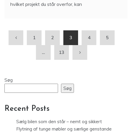
hvilket projekt du står overfor, kan
1
2
3
4
5
…
13
Søg
Søg
Recent Posts
Sælg bilen som den står – nemt og sikkert
Flytning af tunge møbler og særlige genstande